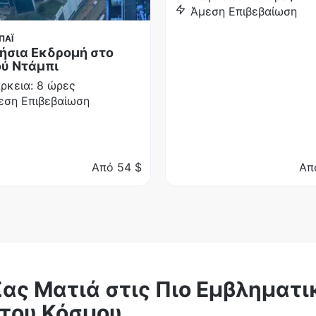
Άμεση Επιβεβαίωση
ΠΑΪ
ήσια Εκδρομή στο
ύ Ντάμπι
άρκεια: 8 ώρες
εση Επιβεβαίωση
Από
54 $
Απ
ας Ματιά στις Πιο Εμβληματι
 του Κόσμου