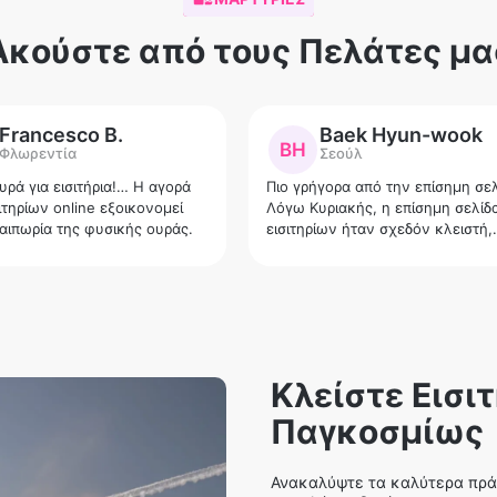
Ακούστε από τους Πελάτες μα
Francesco B.
Baek Hyun-wook
BH
Φλωρεντία
Σεούλ
υρά για εισιτήρια!… Η αγορά
Πιο γρήγορα από την επίσημη σε
ιτηρίων online εξοικονομεί
Λόγω Κυριακής, η επίσημη σελίδ
αιπωρία της φυσικής ουράς.
εισιτηρίων ήταν σχεδόν κλειστή,
οπότε βοήθησα με την άμεση
εξυπηρέτηση αυτή τη φορά.
Ευχαριστώ.
Κλείστε Εισι
Παγκοσμίως
Ανακαλύψτε τα καλύτερα πράγ