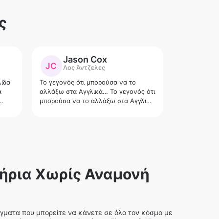
ς
Jason Cox
Cla
JC
C
Λος Άντζελες
Μιλ
λίδα
Το γεγονός ότι μπορούσα να το
Εξαιρετική 
α
αλλάξω στα Αγγλικά… Το γεγονός ότι
πρόβλημα κα
μπορούσα να το αλλάξω στα Αγγλικά
Πολύ δέσμευ
ήταν θεαματικό
ότι όλα πάν
υποστήριξη 
ΕΥΧΑΡΙΣΤΩ!
τήρια Χωρίς Αναμονή
ματα που μπορείτε να κάνετε σε όλο τον κόσμο με