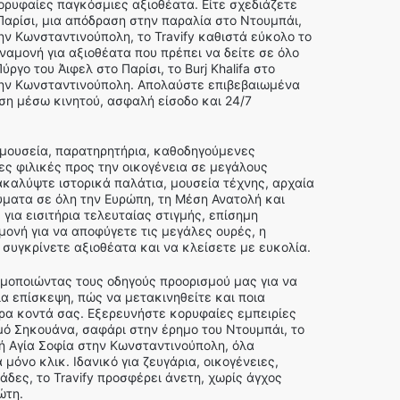
κορυφαίες παγκόσμιες αξιοθέατα. Είτε σχεδιάζετε
Παρίσι, μια απόδραση στην παραλία στο Ντουμπάι,
την Κωνσταντινούπολη, το Travify καθιστά εύκολο το
αναμονή για αξιοθέατα που πρέπει να δείτε σε όλο
ργο του Άιφελ στο Παρίσι, το Burj Khalifa στο
την Κωνσταντινούπολη. Απολαύστε επιβεβαιωμένα
ση μέσω κινητού, ασφαλή είσοδο και 24/7
 μουσεία, παρατηρητήρια, καθοδηγούμενες
ες φιλικές προς την οικογένεια σε μεγάλους
καλύψτε ιστορικά παλάτια, μουσεία τέχνης, αρχαία
ύματα σε όλη την Ευρώπη, τη Μέση Ανατολή και
 για εισιτήρια τελευταίας στιγμής, επίσημη
ονή για να αποφύγετε τις μεγάλες ουρές, η
συγκρίνετε αξιοθέατα και να κλείσετε με ευκολία.
ιμοποιώντας τους οδηγούς προορισμού μας για να
α επίσκεψη, πώς να μετακινηθείτε και ποια
ερα κοντά σας. Εξερευνήστε κορυφαίες εμπειρίες
ό Σηκουάνα, σαφάρι στην έρημο του Ντουμπάι, το
κή Αγία Σοφία στην Κωνσταντινούπολη, όλα
 μόνο κλικ. Ιδανικό για ζευγάρια, οικογένειες,
άδες, το Travify προσφέρει άνετη, χωρίς άγχος
ώτη.