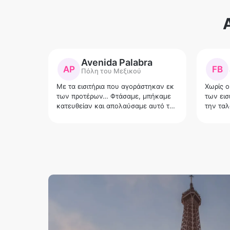
Avenida Palabra
AP
FB
Πόλη του Μεξικού
Με τα εισιτήρια που αγοράστηκαν εκ
Χωρίς ο
των προτέρων… Φτάσαμε, μπήκαμε
των εισ
κατευθείαν και απολαύσαμε αυτό το
την ταλ
θαύμα. Φτάστε νωρίς γιατί αξίζει να
αποφύγετε τα πλήθη