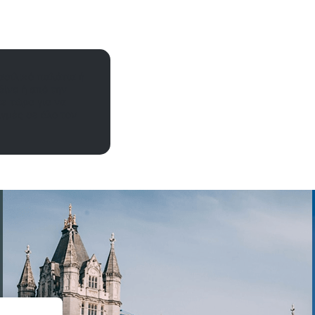
ασιλικά παλάτια ή
δίνο ή από την
ε τώρα για να
ιγμές σε όλο τον