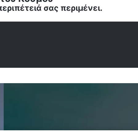
εριπέτειά σας περιμένει.
ε αρχαίες πόλεις, ανεβείτε σε θρυλικούς πύργους, εξερευνήστε β
 μουσεία παγκόσμιας κλάσης. Από το Παρίσι στο Ντουμπάι, το Λον
πολη στη Ρώμη, τα αξέχαστα αξιοθέατα είναι μόνο η αρχή. Κλείστ
 πολιτισμό, την ιστορία, την αρχιτεκτονική και τις εκπληκτικές στ
κόσμο.