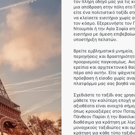
τον πλήρη οδηγό μας για τις 
μια απόδραση στην πόλη στο 
είτε ένα πολιτιστικό ταξίδι σ
να κλείσετε εισιτήρια χωρίς 
τον κόσμο. Εξερευνήστε τον Πύ
Ντουμπάι ή την Αγία Σοφία σ
εισιτήρια με άμεση επιβεβαίω
υποστήριξη πελατών.
Βρείτε εμβληματικά μνημεία,
περιηγήσεις και δραστηριότητ
προορισμούς παγκοσμίως. Ανα
ερείπια και αρχιτεκτονικά θα
πέρα από αυτήν. Είτε ψάχνετε
πρόσβαση ή είσοδο χωρίς αναμ
πλατφόρμα μας σας βοηθά να 
Σχεδιάστε το ταξίδι σας χρησ
μάθετε την καλύτερη εποχή γι
αξιοθέατα είναι ανοιχτά σήμ
όπως κρουαζιέρες στον Ποταμ
Πάνθεον Παρίσι ή την Βασιλι
διαθέσιμα για κράτηση με λίγα
μοναχικούς ταξιδιώτες και ομ
κράτηση για κάθε τύπο ταξιδι