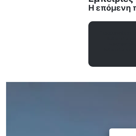
Η επόμενη π
Περιπλανηθείτε σ
βυθιστείτε σε
Κωνσταντινού
βυθιστείτε στον